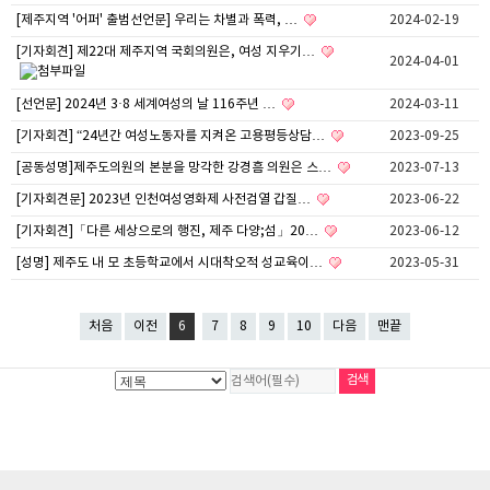
[제주지역 '어퍼' 출범선언문] 우리는 차별과 폭력, …
2024-02-19
[기자회견] 제22대 제주지역 국회의원은, 여성 지우기…
2024-04-01
[선언문] 2024년 3·8 세계여성의 날 116주년 …
2024-03-11
[기자회견] “24년간 여성노동자를 지켜온 고용평등상담…
2023-09-25
[공동성명]제주도의원의 본분을 망각한 강경흠 의원은 스…
2023-07-13
[기자회견문] 2023년 인천여성영화제 사전검열 갑질…
2023-06-22
[기자회견]「다른 세상으로의 행진, 제주 다양;섬」20…
2023-06-12
[성명] 제주도 내 모 초등학교에서 시대착오적 성교육이…
2023-05-31
처음
이전
6
7
8
9
10
다음
맨끝