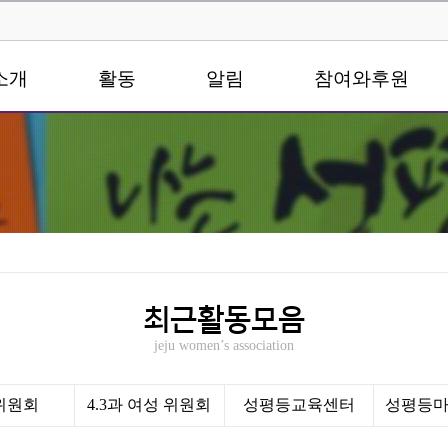
소개
활동
알림
참여와후원
최근활동모음
jeju women’s association
0위원회
4.3과 여성 위원회
성평등교육센터
성평등