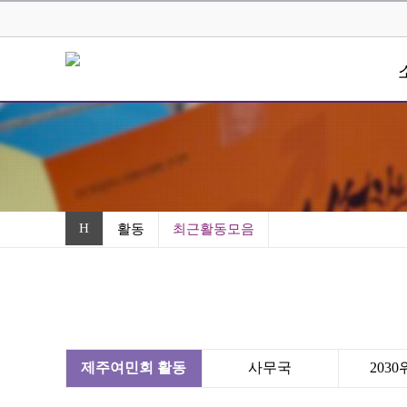
H
활동
최근활동모음
제주여민회 활동
사무국
203