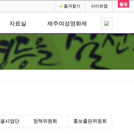
활동
즐겨찿기
사이트맵
자료실
제주여성영화제
마을사업단
정책위원회
홍보출판위원회