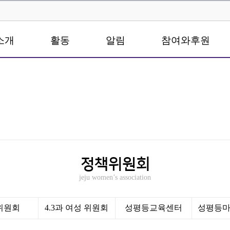
소개
활동
알림
참여와후원
정책위원회
jeju women’s association
0위원회
4.3과 여성 위원회
성평등교육센터
성평등