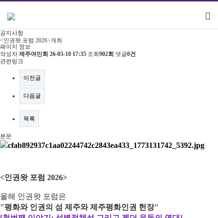
공지사항
<인권왓 포럼 2026>개최
페이지 정보
작성자
제주여민회
26-03-10 17:35
조회
902회
댓글
0건
관련링크
이전글
다음글
목록
본문
<인권왓 포럼 2026>
올해 인권왓 포럼은
"평화와 인권의 섬 제주와 제주평화인권 헌장"
[첫번째 이야기: 성별정체성 그리고 젠더 운동의 연대]